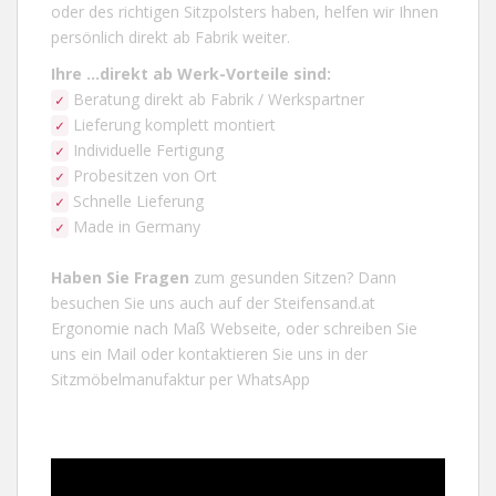
oder des richtigen Sitzpolsters haben, helfen wir Ihnen
persönlich direkt ab Fabrik weiter.
Ihre ...direkt ab Werk-Vorteile
sind:
Beratung direkt ab Fabrik / Werkspartner
✓
Lieferung komplett montiert
✓
Individuelle Fertigung
✓
Probesitzen von Ort
✓
Schnelle Lieferung
✓
Made in Germany
✓
Haben Sie Fragen
zum gesunden Sitzen? Dann
besuchen Sie uns auch auf der
Steifensand.at
Ergonomie nach Maß Webseite, oder schreiben Sie
uns ein
Mail
oder kontaktieren Sie uns in der
Sitzmöbelmanufaktur per
WhatsApp