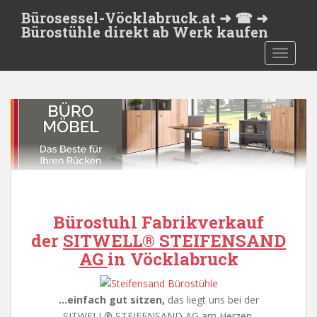
S
Bürosessel-Vöcklabruck.at ➜ ☎ ➜
k
Bürostühle direkt ab Werk kaufen
i
TOGGLE
p
t
o
m
a
i
n
c
o
n
Bürostuhl Fabrikverkauf
t
e
der
SITWELL® STEIFENSAND
n
AG
in
Vöcklabruck
t
…einfach gut sitzen,
das liegt uns bei der
SITWELL® STEIFENSAND AG am Herzen.